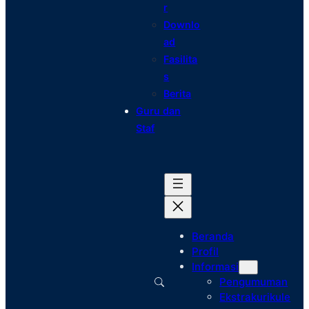
r
Downlo
ad
Fasilita
s
Berita
Guru dan
Staf
Beranda
Profil
Informasi
Pengumuman
Ekstrakurikule