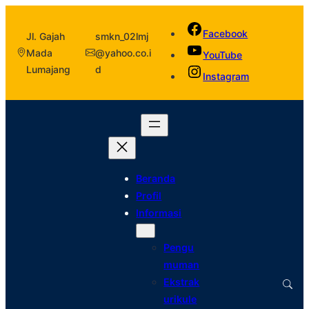
Facebook
Jl. Gajah
smkn_02lmj
Mada
@yahoo.co.i
YouTube
Lumajang
d
Instagram
Beranda
Profil
Informasi
Pengu
muman
Ekstrak
urikule