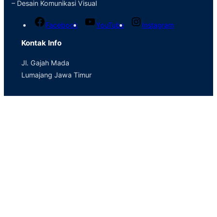
– Desain Komunikasi Visual
Facebook
YouTube
Instagram
Kontak Info
Jl. Gajah Mada
Lumajang Jawa Timur
(0334) 881925
smkn_02lmj@yahoo.co.id
Informasi
Tentang Sekolah
Ekstrakurikuler
Daftar Guru
Fasilitas