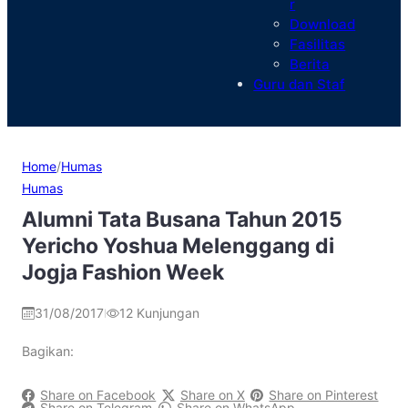
r
Download
Fasilitas
Berita
Guru dan Staf
Home
/
Humas
Humas
Alumni Tata Busana Tahun 2015
Yericho Yoshua Melenggang di
Jogja Fashion Week
31/08/2017
12
Kunjungan
|
Bagikan:
Share on Facebook
Share on X
Share on Pinterest
Share on Telegram
Share on WhatsApp