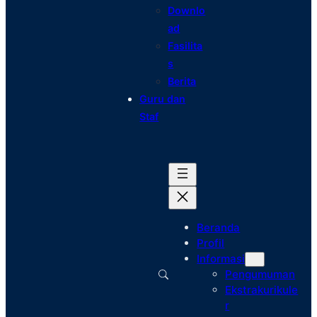
Downlo
ad
Fasilita
s
Berita
Guru dan
Staf
Beranda
Profil
Informasi
Pengumuman
Ekstrakurikule
r