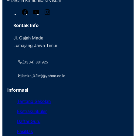
– Desain Komunikasi Visual
F
Y
I
a
o
n
Kontak Info
c
u
s
e
T
t
Jl. Gajah Mada
b
u
a
Lumajang Jawa Timur
o
b
g
o
e
r
(0334) 881925
k
a
m
smkn_02lmj@yahoo.co.id
Informasi
Tentang Sekolah
Ekstrakurikuler
Daftar Guru
Fasilitas