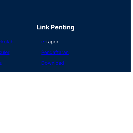
Link Penting
ekolah
e
–
rapor
kuler
Pendaftaran
u
Download
Dokumentasi