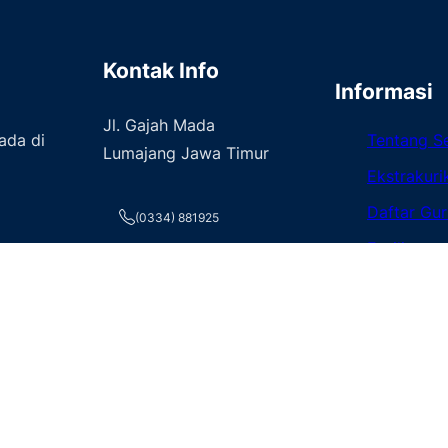
Kontak Info
Informasi
Jl. Gajah Mada
ada di
Tentang S
Lumajang Jawa Timur
Ekstrakuri
Daftar Gur
(0334) 881925
Fasilitas
smkn_02lmj@yahoo.co.id