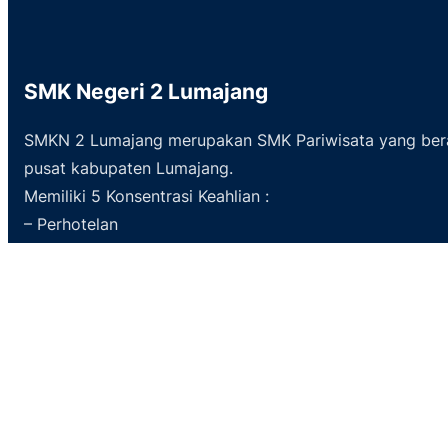
SMK Negeri 2 Lumajang
SMKN 2 Lumajang merupakan SMK Pariwisata yang ber
pusat kabupaten Lumajang.
Memiliki 5 Konsentrasi Keahlian :
– Perhotelan
– Kuliner
– Tata Kecantikan Kulit dan Rambut
– Desain dan Produksi Busana
– Desain Komunikasi Visual
Facebook
YouTube
Instagram