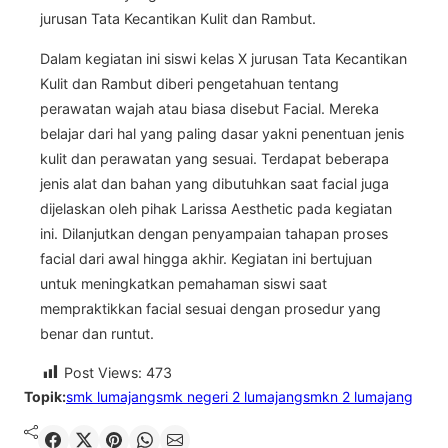
jurusan Tata Kecantikan Kulit dan Rambut.
Dalam kegiatan ini siswi kelas X jurusan Tata Kecantikan
Kulit dan Rambut diberi pengetahuan tentang
perawatan wajah atau biasa disebut Facial. Mereka
belajar dari hal yang paling dasar yakni penentuan jenis
kulit dan perawatan yang sesuai. Terdapat beberapa
jenis alat dan bahan yang dibutuhkan saat facial juga
dijelaskan oleh pihak Larissa Aesthetic pada kegiatan
ini. Dilanjutkan dengan penyampaian tahapan proses
facial dari awal hingga akhir. Kegiatan ini bertujuan
untuk meningkatkan pemahaman siswi saat
mempraktikkan facial sesuai dengan prosedur yang
benar dan runtut.
Post Views:
473
Topik:
smk lumajang
smk negeri 2 lumajang
smkn 2 lumajang
Shared
Share on X
Pin It
Send on WhatsApp
Send on Email