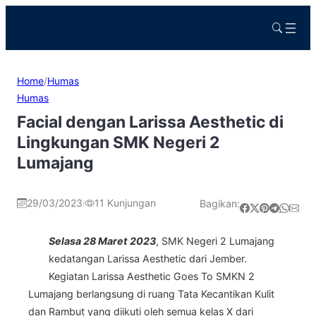
Home
/
Humas
Humas
Facial dengan Larissa Aesthetic di
Lingkungan SMK Negeri 2
Lumajang
29/03/2023
11
Kunjungan
Bagikan:
|
Share on Facebook
Share on X
Share on Pinterest
Share on Telegram
Share on WhatsApp
Share on Email
Selasa 28 Maret 2023
, SMK Negeri 2 Lumajang
kedatangan Larissa Aesthetic dari Jember.
Kegiatan Larissa Aesthetic Goes To SMKN 2
Lumajang berlangsung di ruang Tata Kecantikan Kulit
dan Rambut yang diikuti oleh semua kelas X dari