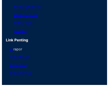
Tentang Sekolah
Ekstrakurikuler
Daftar Guru
Fasilitas
Link Penting
e
–
rapor
Pendaftaran
Download
Dokumentasi
@Copyright SMKN 2 Lumajang