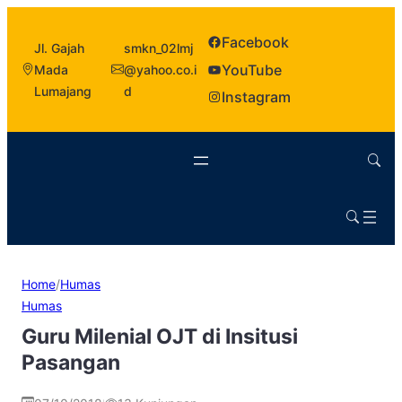
Facebook
Jl. Gajah
smkn_02lmj
YouTube
Mada
@yahoo.co.i
Lumajang
d
Instagram
Home
/
Humas
Humas
Guru Milenial OJT di Insitusi
Pasangan