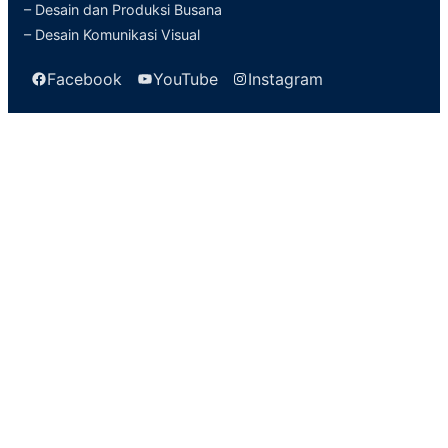
– Desain dan Produksi Busana
– Desain Komunikasi Visual
Facebook
YouTube
Instagram
Kontak Info
Jl. Gajah Mada
Lumajang Jawa Timur
(0334) 881925
smkn_02lmj@yahoo.co.id
Informasi
Tentang Sekolah
Ekstrakurikuler
Daftar Guru