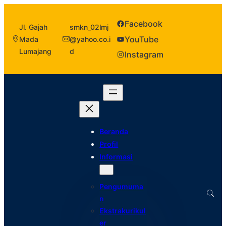
Facebook
Jl. Gajah
smkn_02lmj
YouTube
Mada
@yahoo.co.i
Lumajang
d
Instagram
Beranda
Profil
Informasi
Pengumuma
n
Ekstrakurikul
er