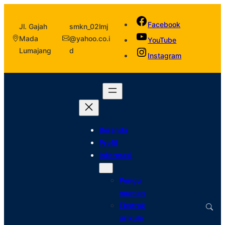
Facebook
Jl. Gajah
smkn_02lmj
Mada
@yahoo.co.i
YouTube
Lumajang
d
Instagram
Beranda
Profil
Informasi
Pengu
muman
Ekstrak
urikule