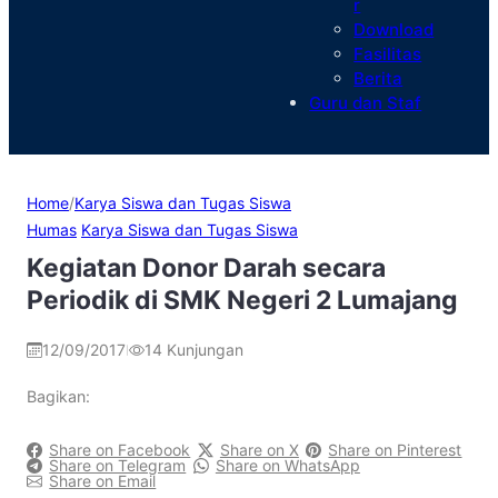
r
Download
Fasilitas
Berita
Guru dan Staf
Home
/
Karya Siswa dan Tugas Siswa
Humas
Karya Siswa dan Tugas Siswa
Kegiatan Donor Darah secara
Periodik di SMK Negeri 2 Lumajang
12/09/2017
14
Kunjungan
|
Bagikan:
Share on Facebook
Share on X
Share on Pinterest
Share on Telegram
Share on WhatsApp
Share on Email