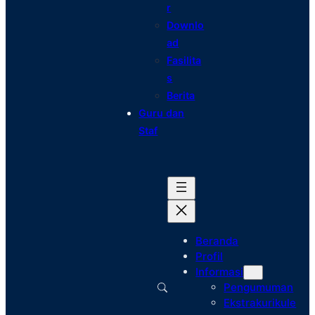
r
Downlo
ad
Fasilita
s
Berita
Guru dan
Staf
Beranda
Profil
Informasi
Pengumuman
Ekstrakurikule