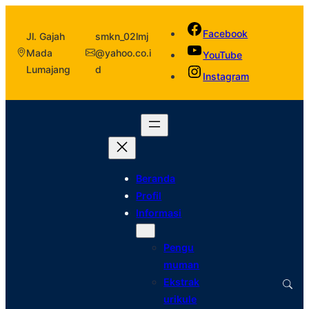
Facebook
Jl. Gajah
smkn_02lmj
Mada
@yahoo.co.i
YouTube
Lumajang
d
Instagram
Beranda
Profil
Informasi
Pengu
muman
Ekstrak
urikule