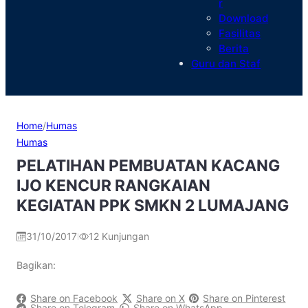
r
Download
Fasilitas
Berita
Guru dan Staf
Home
/
Humas
Humas
PELATIHAN PEMBUATAN KACANG
IJO KENCUR RANGKAIAN
KEGIATAN PPK SMKN 2 LUMAJANG
31/10/2017
12
Kunjungan
|
Bagikan:
Share on Facebook
Share on X
Share on Pinterest
Share on Telegram
Share on WhatsApp