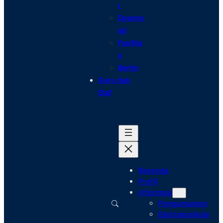
r
Downlo
ad
Fasilita
s
Berita
Guru dan
Staf
Beranda
Profil
Informasi
Pengumuman
Ekstrakurikule