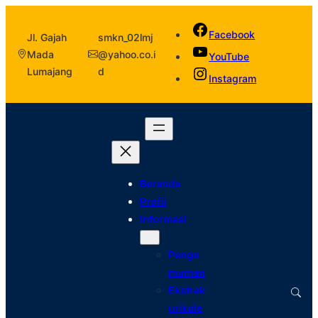
Facebook
Jl. Gajah
smkn_02lmj
Mada
@yahoo.co.i
YouTube
Lumajang
d
Instagram
Beranda
Profil
Informasi
Pengu
muman
Ekstrak
urikule