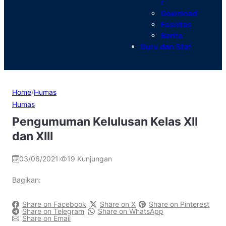
r
Download
Fasilitas
Berita
Guru dan Staf
Home
/
Humas
Humas
Pengumuman Kelulusan Kelas XII
dan XIII
03/06/2021
19
Kunjungan
|
Bagikan:
Share on Facebook
Share on X
Share on Pinterest
Share on Telegram
Share on WhatsApp
Share on Email