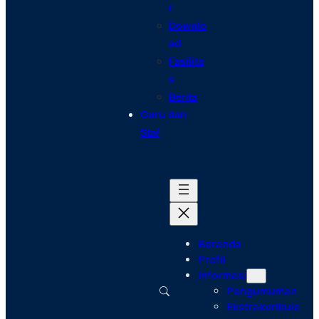
r
Downlo
ad
Fasilita
s
Berita
Guru dan
Staf
Beranda
Profil
Informasi
Pengumuman
Ekstrakurikule