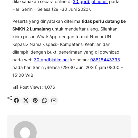
dilaksanakan secara online di
30.ppdbjatim.net
pada
Hari Senin – Selasa (29 -30 Juni 2020).
Peserta yang dinyatakan diterima
tidak perlu datang ke
SMKN 2 Lumajang
untuk mendaftar ulang. Silahkan
kirim pesan WhatsApp dengan format Nomor UN
<spasi> Nama <spasi> Kompetensi Keahlian dan
dilampiri dengan bukti penerimaan yang di download
pada web
30.ppdbjatim.net
ke nomor
08818443395
pada hari Senin /Selasa (29/30 Juni 2020) jam 08:00 –
15:00 WIB
Post Views:
1,076
Shared
Share on X
Pin It
Send on WhatsApp
Send on Email