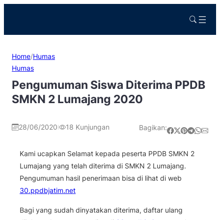
Home
/
Humas
Humas
Pengumuman Siswa Diterima PPDB
SMKN 2 Lumajang 2020
28/06/2020
18
Kunjungan
Bagikan:
|
Share on Facebook
Share on X
Share on Pinterest
Share on Telegram
Share on WhatsApp
Share on Email
Kami ucapkan Selamat kepada peserta PPDB SMKN 2
Lumajang yang telah diterima di SMKN 2 Lumajang.
Pengumuman hasil penerimaan bisa di lihat di web
30.ppdbjatim.net
Bagi yang sudah dinyatakan diterima, daftar ulang