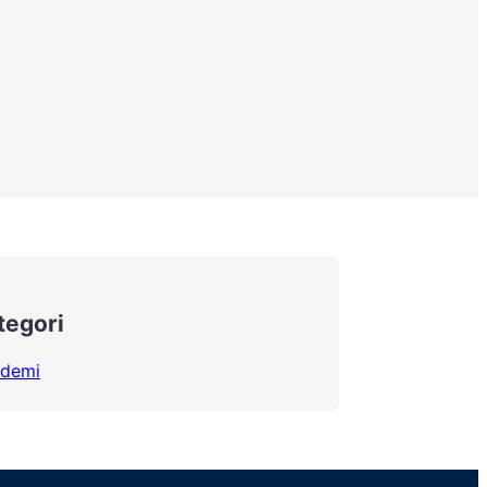
tegori
demi