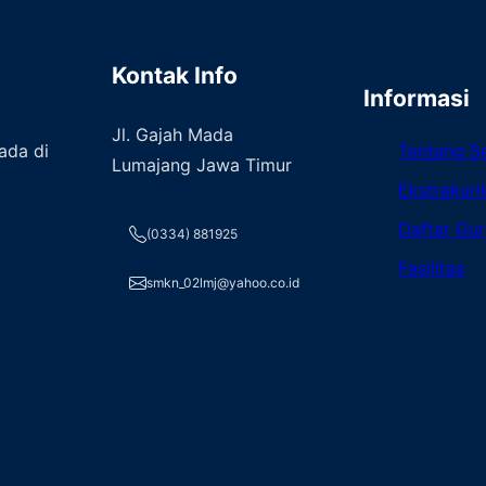
Kontak Info
Informasi
Jl. Gajah Mada
ada di
Tentang S
Lumajang Jawa Timur
Ekstrakuri
Daftar Gur
(0334) 881925
Fasilitas
smkn_02lmj@yahoo.co.id