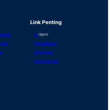
Link Penting
ekolah
e
–
rapor
kuler
Pendaftaran
u
Download
Dokumentasi