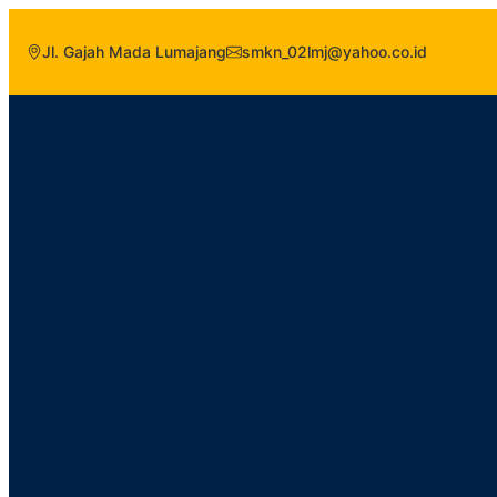
Jl. Gajah Mada Lumajang
smkn_02lmj@yahoo.co.id