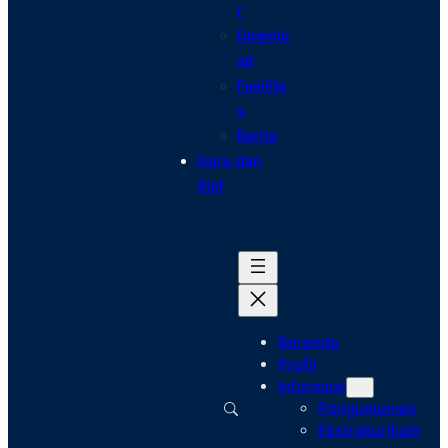
r
Downlo
ad
Fasilita
s
Berita
Guru dan
Staf
Beranda
Profil
Informasi
Pengumuman
Ekstrakurikule