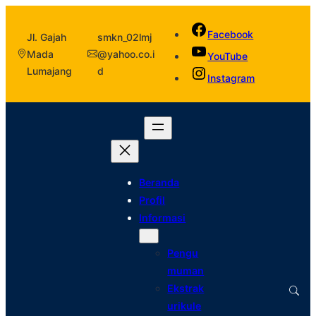
Facebook
Jl. Gajah
smkn_02lmj
Mada
@yahoo.co.i
YouTube
Lumajang
d
Instagram
Beranda
Profil
Informasi
Pengu
muman
Ekstrak
urikule