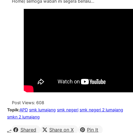
Home) semoga wabah ini segera berlalu…
Post Views:
608
Topik:
APD
smk lumajang
smk negeri
smk negeri 2 lumajang
smkn 2 lumajang
Shared
Share on X
Pin It