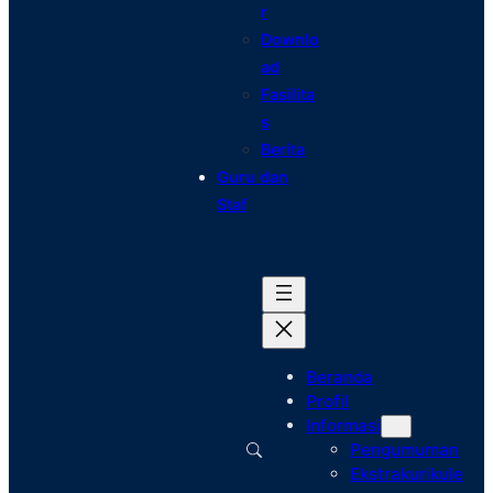
r
Downlo
ad
Fasilita
s
Berita
Guru dan
Staf
Beranda
Profil
Informasi
Pengumuman
Ekstrakurikule