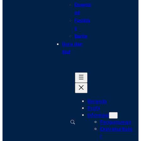
Downlo
ad
Fasilita
s
Berita
Guru dan
Staf
Beranda
Profil
Informasi
Pengumuman
Ekstrakurikule
r