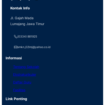
a
o
n
Kontak Info
c
u
s
e
T
t
Jl. Gajah Mada
b
u
a
Lumajang Jawa Timur
o
b
g
o
e
r
(0334) 881925
k
a
m
smkn_02lmj@yahoo.co.id
Informasi
Tentang Sekolah
Ekstrakurikuler
Daftar Guru
Fasilitas
Link Penting