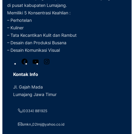
di pusat kabupaten Lumajang.
Memiliki 5 Konsentrasi Keahlian :
– Perhotelan
– Kuliner
– Tata Kecantikan Kulit dan Rambut
– Desain dan Produksi Busana
– Desain Komunikasi Visual
F
Y
I
a
o
n
Kontak Info
c
u
s
e
T
t
Jl. Gajah Mada
b
u
a
Lumajang Jawa Timur
o
b
g
o
e
r
(0334) 881925
k
a
m
smkn_02lmj@yahoo.co.id