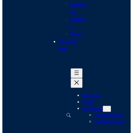
Downlo
ad
Fasilita
s
Berita
Guru dan
Staf
Beranda
Profil
Informasi
Pengumuman
Ekstrakurikule
r