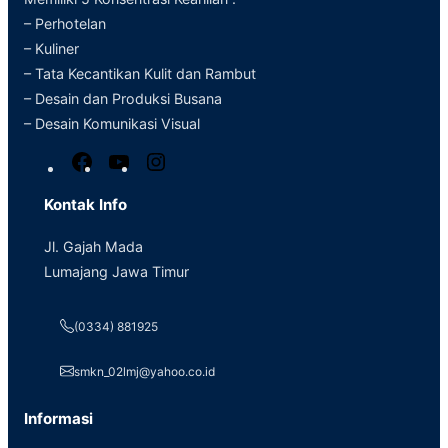
– Perhotelan
– Kuliner
– Tata Kecantikan Kulit dan Rambut
– Desain dan Produksi Busana
– Desain Komunikasi Visual
F
Y
I
a
o
n
Kontak Info
c
u
s
e
T
t
Jl. Gajah Mada
b
u
a
Lumajang Jawa Timur
o
b
g
o
e
r
(0334) 881925
k
a
m
smkn_02lmj@yahoo.co.id
Informasi