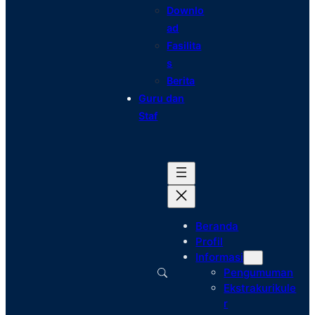
Downlo
ad
Fasilita
s
Berita
Guru dan
Staf
Beranda
Profil
Informasi
Pengumuman
Ekstrakurikule
r