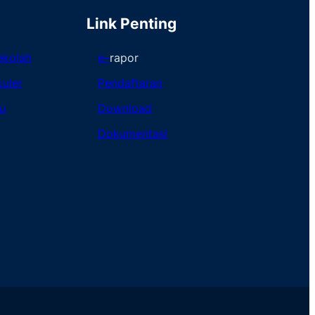
Link Penting
ekolah
e
–
rapor
kuler
Pendaftaran
u
Download
Dokumentasi