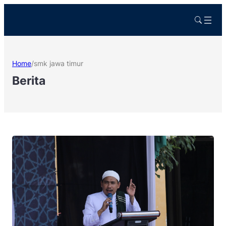
Home
/
smk jawa timur
Berita