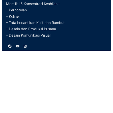
Memiliki 5 Konsentrasi Keahlian :
– Perhotelan
– Kuliner
– Tata Kecantikan Kulit dan Rambut
– Desain dan Produksi Busana
– Desain Komunikasi Visual
Facebook
YouTube
Instagram
Kontak Info
Jl. Gajah Mada
Lumajang Jawa Timur
(0334) 881925
smkn_02lmj@yahoo.co.id
Informasi