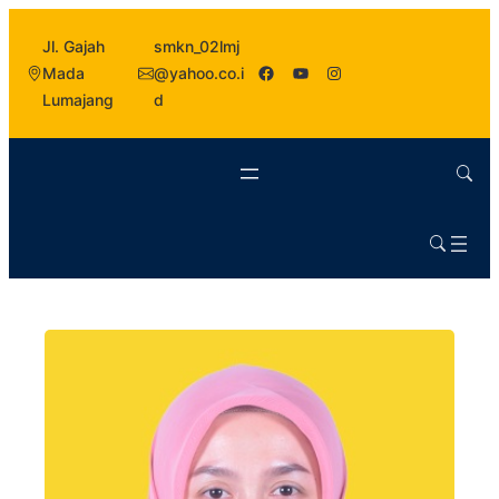
Jl. Gajah
smkn_02lmj
Facebook
YouTube
Instagram
Mada
@yahoo.co.i
Lumajang
d