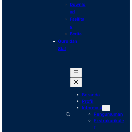
Downlo
ad
Fasilita
s
Berita
Guru dan
Staf
Beranda
Profil
Informasi
Pengumuman
Ekstrakurikule
r