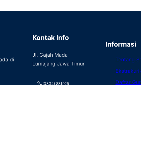
Kontak Info
Informasi
Jl. Gajah Mada
ada di
Tentang S
Lumajang Jawa Timur
Ekstrakuri
Daftar Gur
(0334) 881925
Fasilitas
smkn_02lmj@yahoo.co.id