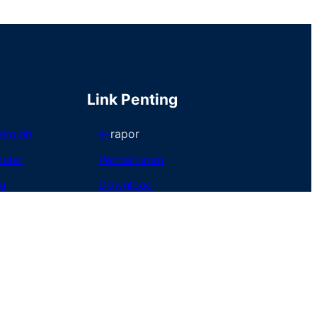
Link Penting
ekolah
e
–
rapor
kuler
Pendaftaran
u
Download
Dokumentasi