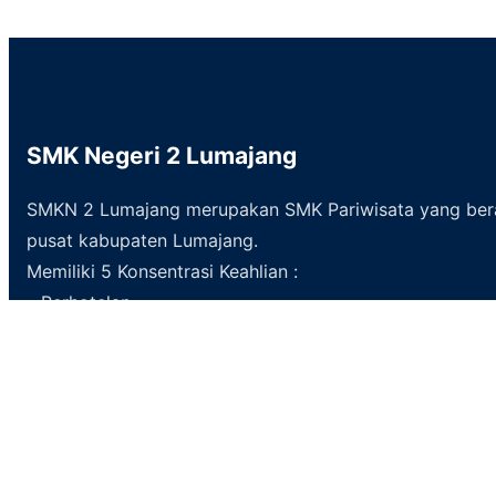
SMK Negeri 2 Lumajang
SMKN 2 Lumajang merupakan SMK Pariwisata yang ber
pusat kabupaten Lumajang.
Memiliki 5 Konsentrasi Keahlian :
– Perhotelan
– Kuliner
– Tata Kecantikan Kulit dan Rambut
– Desain dan Produksi Busana
– Desain Komunikasi Visual
Facebook
YouTube
Instagram