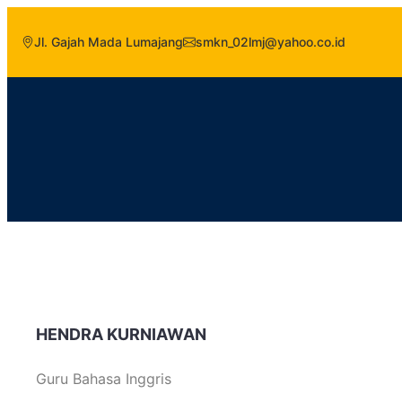
Jl. Gajah Mada Lumajang
smkn_02lmj@yahoo.co.id
HENDRA KURNIAWAN
Guru Bahasa Inggris