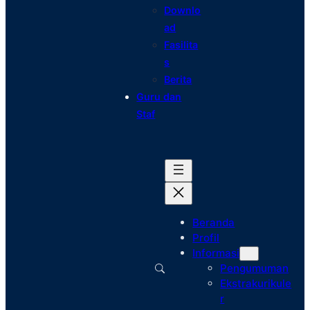
Downlo
ad
Fasilita
s
Berita
Guru dan
Staf
Beranda
Profil
Informasi
Pengumuman
Ekstrakurikule
r