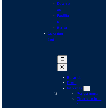
Downlo
ad
Fasilita
s
Berita
Guru dan
Staf
Beranda
Profil
Informasi
Pengumuman
Ekstrakurikule
r