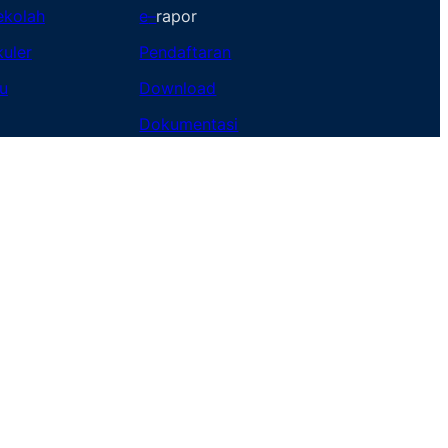
ekolah
e
–
rapor
kuler
Pendaftaran
u
Download
Dokumentasi