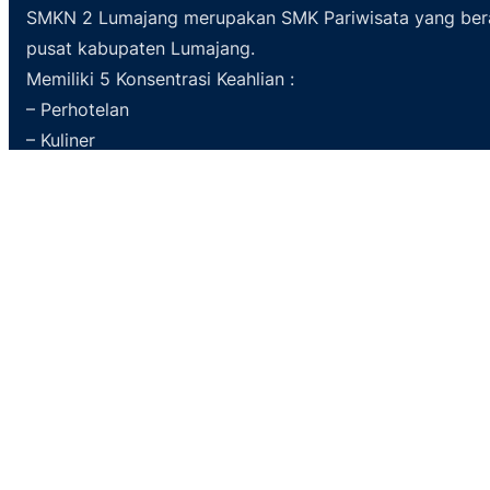
SMKN 2 Lumajang merupakan SMK Pariwisata yang ber
pusat kabupaten Lumajang.
Memiliki 5 Konsentrasi Keahlian :
– Perhotelan
– Kuliner
– Tata Kecantikan Kulit dan Rambut
– Desain dan Produksi Busana
– Desain Komunikasi Visual
Facebook
YouTube
Instagram
@Copyright SMKN 2 Lumajang