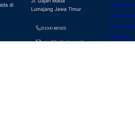
Jl. Gajah Mada
ada di
Tentang S
Lumajang Jawa Timur
Ekstrakuri
Daftar Gur
(0334) 881925
Fasilitas
smkn_02lmj@yahoo.co.id