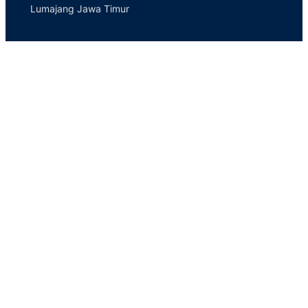
Lumajang Jawa Timur
(0334) 881925
smkn_02lmj@yahoo.co.id
Informasi
Tentang Sekolah
Ekstrakurikuler
Daftar Guru
Fasilitas
Link Penting
e
–
rapor
Pendaftaran
Download