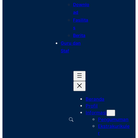
Downlo
ad
Fasilita
s
Berita
Guru dan
Staf
Beranda
Profil
Informasi
Pengumuman
Ekstrakurikule
r