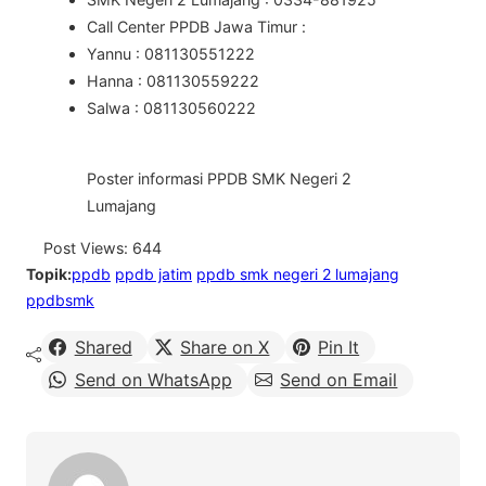
Call Center PPDB Jawa Timur :
Yannu : 081130551222
Hanna : 081130559222
Salwa : 081130560222
Poster informasi PPDB SMK Negeri 2
Lumajang
Post Views:
644
Topik:
ppdb
ppdb jatim
ppdb smk negeri 2 lumajang
ppdbsmk
Shared
Share on X
Pin It
Send on WhatsApp
Send on Email