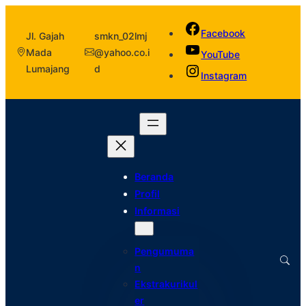
Facebook
Jl. Gajah
smkn_02lmj
Mada
@yahoo.co.i
YouTube
Lumajang
d
Instagram
Beranda
Profil
Informasi
Pengumuma
n
Ekstrakurikul
er