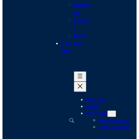
Downlo
ad
Fasilita
s
Berita
Guru dan
Staf
Beranda
Profil
Informasi
Pengumuman
Ekstrakurikule
r