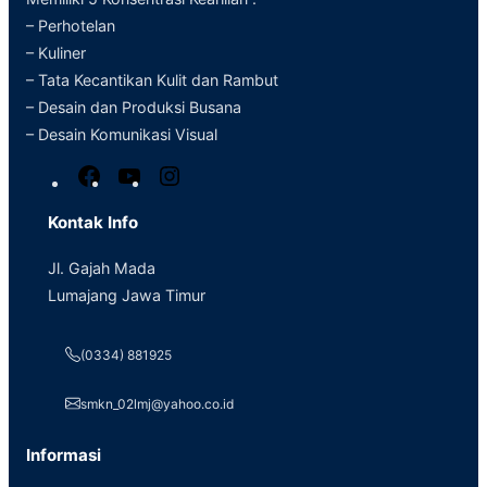
– Perhotelan
– Kuliner
– Tata Kecantikan Kulit dan Rambut
– Desain dan Produksi Busana
– Desain Komunikasi Visual
F
Y
I
a
o
n
Kontak Info
c
u
s
e
T
t
Jl. Gajah Mada
b
u
a
Lumajang Jawa Timur
o
b
g
o
e
r
(0334) 881925
k
a
m
smkn_02lmj@yahoo.co.id
Informasi