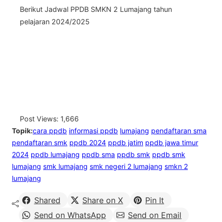
Berikut Jadwal PPDB SMKN 2 Lumajang tahun
pelajaran 2024/2025
Post Views:
1,666
Topik:
cara ppdb
informasi ppdb
lumajang
pendaftaran sma
pendaftaran smk
ppdb 2024
ppdb jatim
ppdb jawa timur
2024
ppdb lumajang
ppdb sma
ppdb smk
ppdb smk
lumajang
smk lumajang
smk negeri 2 lumajang
smkn 2
lumajang
Shared
Share on X
Pin It
Send on WhatsApp
Send on Email