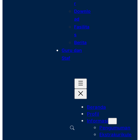
r
Downlo
ad
Fasilita
s
Berita
Guru dan
Staf
Beranda
Profil
Informasi
Pengumuman
Ekstrakurikule