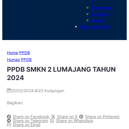
r
Download
Fasilitas
Berita
Guru dan Staf
Home
/
PPDB
Humas
PPDB
PPDB SMKN 2 LUMAJANG TAHUN
2024
20/02/2024
23
Kunjungan
|
Bagikan:
Share on Facebook
Share on X
Share on Pinterest
Share on Telegram
Share on WhatsApp
Share on Email