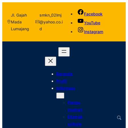
Facebook
Jl. Gajah
smkn_02lmj
Mada
@yahoo.co.i
YouTube
Lumajang
d
Instagram
Beranda
Profil
Informasi
Pengu
muman
Ekstrak
urikule