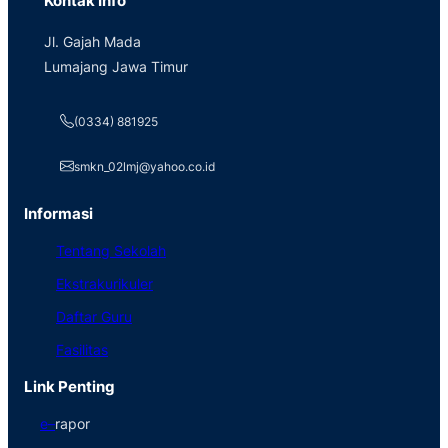
Kontak Info
Jl. Gajah Mada
Lumajang Jawa Timur
(0334) 881925
smkn_02lmj@yahoo.co.id
Informasi
Tentang Sekolah
Ekstrakurikuler
Daftar Guru
Fasilitas
Link Penting
e
–
rapor